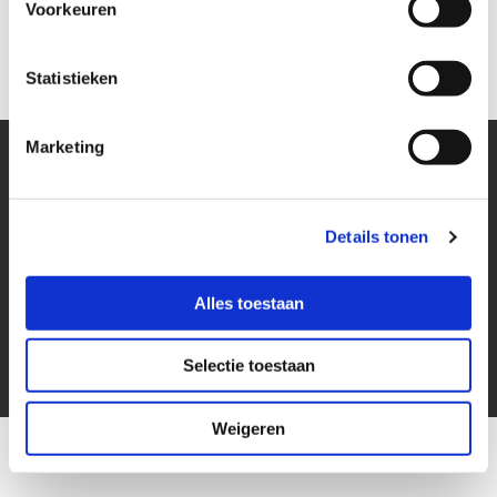
Voorkeuren
De kou mag beginnen! De warme Fleece-it! fleecedekens zijn gearriveerd
in het magazijn.
Statistieken
Marketing
Contactgegevens
Singaporestraat 9-11
Details tonen
1175 RA Lijnden
T
06-15888974
Alles toestaan
E
mail@fleece-it.com
KvK 34322448
Selectie toestaan
Weigeren
Powered by