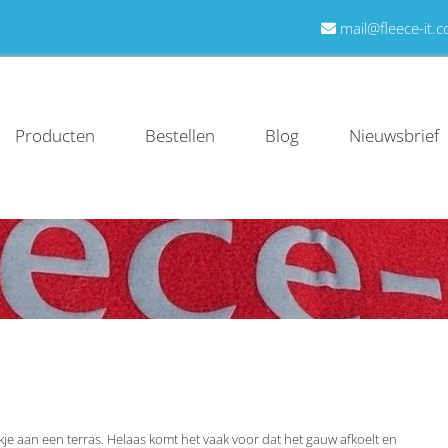
mail@fleece-it.

Producten
Bestellen
Blog
Nieuwsbrief
 aan een terras. Helaas komt het vaak voor dat het gauw afkoelt en