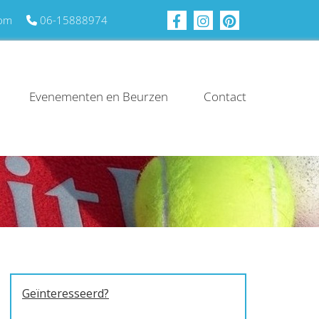
com
06-15888974

Evenementen en Beurzen
Contact
Geïnteresseerd?